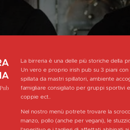
RA
La birreria è una delle più storiche della pr
Un vero e proprio irish pub su 3 piani con 
IA
spillata da mastri spillatori, ambiente acc
 Pub
famigliare consigliato per gruppi sportivi e 
coppie ect..
Nel nostro menù potrete trovare la scrocch
manzo, pollo (anche per vegani), le stuzzic
l'aperitivo e i taglieri di affettati abbinati 